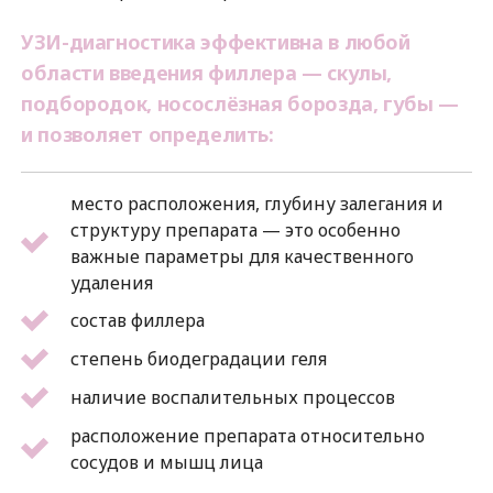
УЗИ-диагностика эффективна в любой
области введения филлера — скулы,
подбородок, носослёзная борозда, губы —
и позволяет определить:
место расположения, глубину залегания и
структуру препарата — это особенно
важные параметры для качественного
удаления
состав филлера
степень биодеградации геля
наличие воспалительных процессов
расположение препарата относительно
сосудов и мышц лица