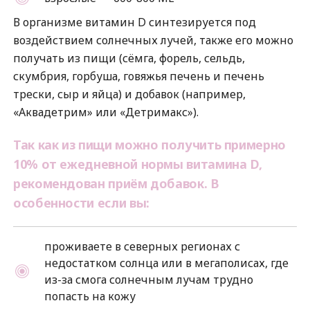
В организме витамин D синтезируется под
воздействием солнечных лучей, также его можно
получать из пищи (сёмга, форель, сельдь,
скумбрия, горбуша, говяжья печень и печень
трески, сыр и яйца) и добавок (например,
«Аквадетрим» или «Детримакс»).
Так как из пищи можно получить примерно
10% от ежедневной нормы витамина D,
рекомендован приём добавок. В
особенности если вы:
проживаете в северных регионах с
недостатком солнца или в мегаполисах, где
из-за смога солнечным лучам трудно
попасть на кожу