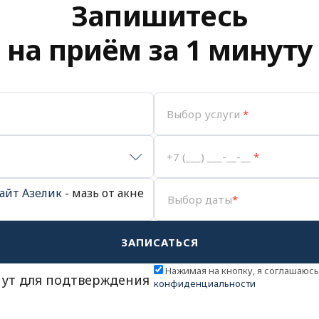
Запишитесь
на приём за 1 минуту
Выбор услуги
*
+7 (___) ___-__-__
*
айт Азелик
- мазь от акне
Выбор даты
*
ЗАПИСАТЬСЯ
ыберите день
Нажимая на кнопку, я соглашаюс
нут для подтверждения
конфиденциальности