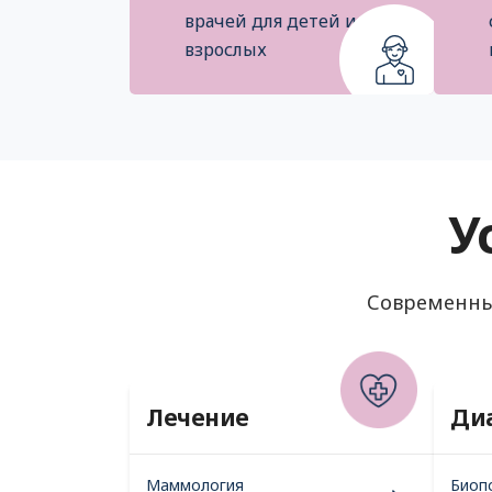
врачей для детей и
взрослых
У
Современны
Лечение
Ди
Маммология
Биоп