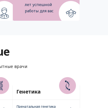
лет успешной
работы для вас
ue
ытные врачи
Генетика
Пренатальная генетика