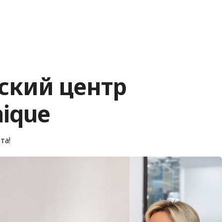
ский центр
nique
та!