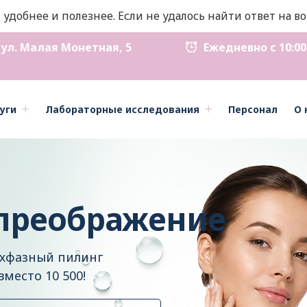
 удобнее и полезнее. Если не удалось найти ответ на 
ул. Малая Монетная, 5
Ежедневно с 10:00 д
уги
Лабораторные исследования
Персонал
О 
преображение
хфазный пилинг
вместо 10 500!