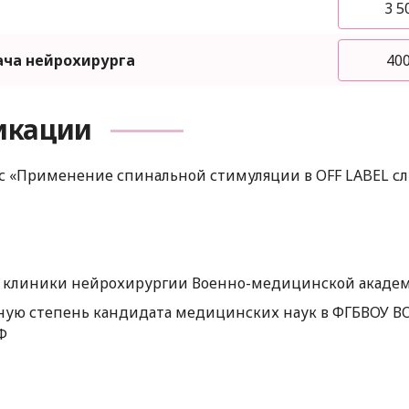
3 5
ача нейрохирурга
400
икации
с «Применение спинальной стимуляции в OFF LABEL сл
 клиники нейрохирургии Военно-медицинской академи
еную степень кандидата медицинских наук в ФГБВОУ В
Ф