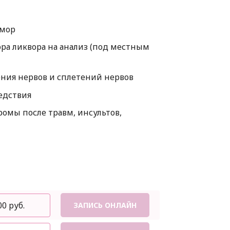
з
емор
ра ликвора на анализ (под местным
ния нервов и сплетений нервов
едствия
омы после травм, инсультов,
00 руб.
ЗАПИСЬ ОНЛАЙН