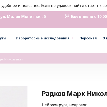
 удобнее и полезнее. Если не удалось найти ответ на 
ул. Малая Монетная, 5
Ежедневно с 10:00 д
уги
Лабораторные исследования
Персонал
О 
рк Николаевич
Радков Марк Нико
Нейрохирург, невролог