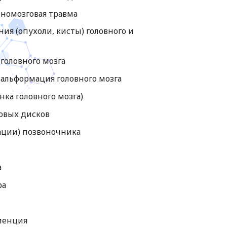
номозговая травма
ия (опухоли, кисты) головного и
головного мозга
альформация головного мозга
нка головного мозга)
овых дисков
ации) позвоночника
а
ра
менция