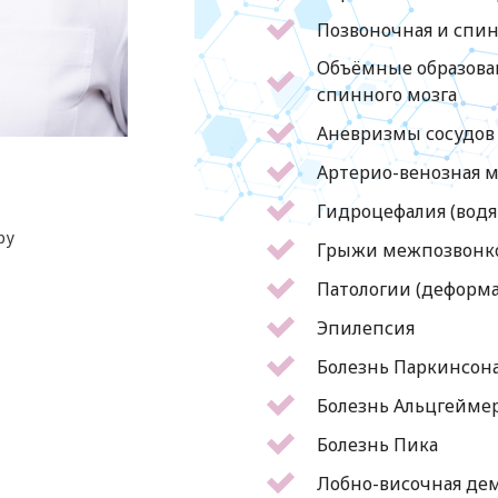
Позвоночная и спин
Объёмные образован
спинного мозга
Аневризмы сосудов 
Артерио-венозная м
Гидроцефалия (водя
ру
Грыжи межпозвонк
Патологии (деформ
Эпилепсия
Болезнь Паркинсон
Болезнь Альцгейме
Болезнь Пика
Лобно-височная де