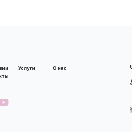
зии
Услуги
О нас
кты