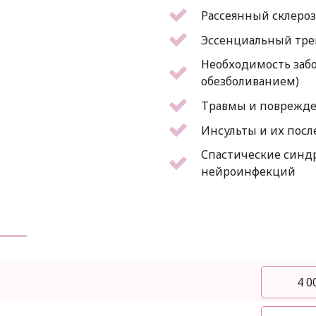
Рассеянный склеро
Эссенциальный тр
Необходимость забо
обезболиванием)
Травмы и поврежде
Инсульты и их посл
Спастические синдр
нейроинфекций
4 0