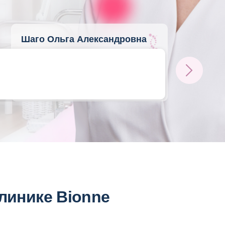
Шаго Ольга Александровна
Дерматовенеролог, косметолог,
нутрициолог, врач антиэйдж-
медицины, трихолог
Стаж 15 лет
клинике Bionne