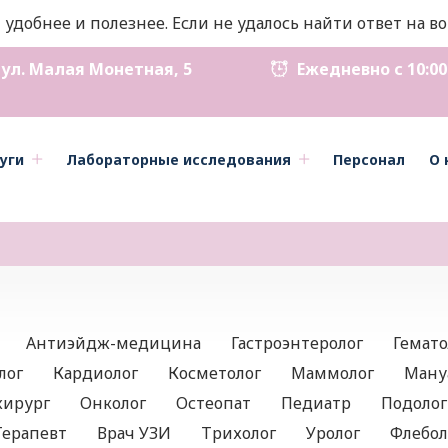
 удобнее и полезнее. Если не удалось найти ответ на 
ул. Малая Монетная, 5
Ежедневно с 10:00 д
уги
Лабораторные исследования
Персонал
О 
Антиэйдж-медицина
Гастроэнтеролог
Гемато
лог
Кардиолог
Косметолог
Маммолог
Ману
хирург
Онколог
Остеопат
Педиатр
Подолог
Терапевт
Врач УЗИ
Трихолог
Уролог
Флебол