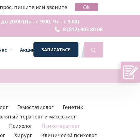
вопрос, пишите или звоните
Ok
о 20:00 (Пн - с 9:00, Чт - с 9:00)
8 (812) 903 80 08
ЗАПИСАТЬСЯ
нас
Акции
Контакты
лог
Гемостазиолог
Генетик
альный терапевт и массажист
Психолог
Психотерапевт
ог
Хирург
Клиническй психолог