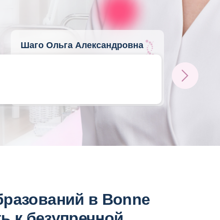
Шаго Ольга Александровна
Дерматовенеролог, косметолог,
нутрициолог, врач антиэйдж-
медицины, трихолог
Стаж 15 лет
бразований в Bonne
ть к безупречной