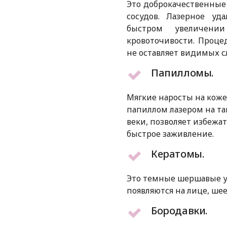
Это доброкачественные
сосудов. Лазерное уд
быстром увеличен
кровоточивости. Проце
не оставляет видимых с
Папилломы.
Мягкие наросты на коже
папиллом лазером на та
веки, позволяет избежа
быстрое заживление.
Кератомы.
Это темные шершавые уч
появляются на лице, шее
Бородавки.