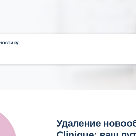
ностику
Удаление новоо
Clinique: ваш пу