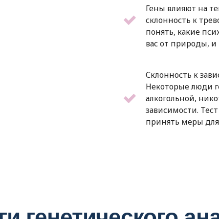
Гены влияют на т
склонность к трев
понять, какие пс
вас от природы, и
Склонность к зави
Некоторые люди г
алкогольной, ник
зависимости. Тест
принять меры для
ги генетического ан