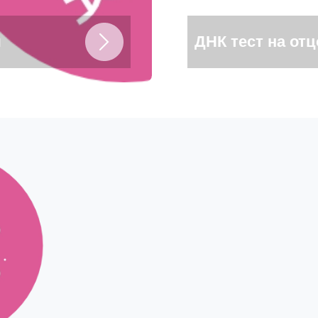
я
ДНК тест на от