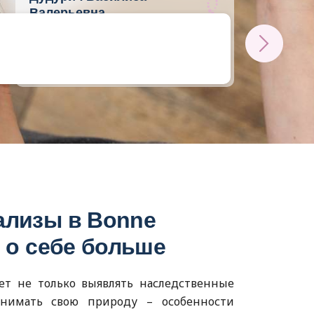
Валерьевна
Генетик-консультант, специалист по
геномным исследованиям
Стаж 15 лет
ализы в Bonne
е о себе больше
ет не только выявлять наследственные
онимать свою природу – особенности