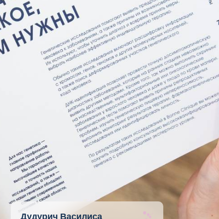
Дудурич Василиса