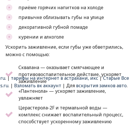
приёме горячих напитков на холоде
привычке облизывать губы на улице
декоративной губной помаде
курении и алкоголе
Ускорить заживление, если губы уже обветрились,
можно с помощью:
Сквалана — оказывает смягчающее и
противовоспалительное действие, ускоряет
.ru
. |
тарифы на интернет в астрахани, икс
|
Старые Все
заживление⠀
s.ru
. |
Взломать вк аккаунт
| Для
вскрытия замков авто
.
«Пантенола» — ускоряет заживление,
увлажняет
Церастерола-2F и термальной воды —
комплекс снижает воспалительный процесс,
способствует ускоренному заживлению