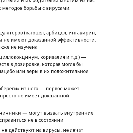
одителей и их родителей многим из нас
х методов борьбы с вирусами.
яторов (кагоцел, арбидол, ингавирин,
ты не имеют доказанной эффективности,
акже не изучена
циллококцинум, коризалия и т.д.) —
тв в дозировке, которая могла бы
лацебо или веры в их положительное
обереги» из него — первое может
 просто не имеет доказанной
рчичники — могут вызвать внутренние
справиться не в состоянии
не действуют на вирусы, не лечат