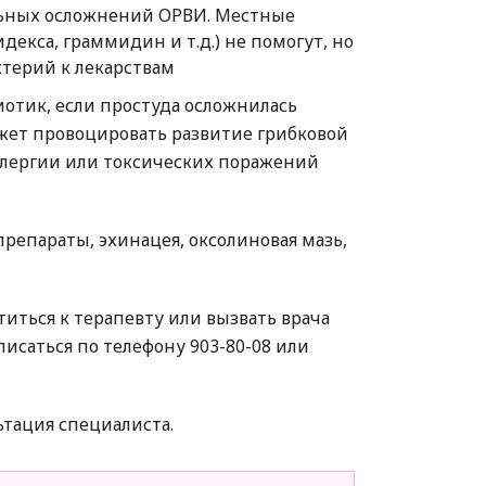
льных осложнений ОРВИ. Местные
декса, граммидин и т.д.) не помогут, но
ктерий к лекарствам
отик, если простуда осложнилась
ет провоцировать развитие грибковой
лергии или токсических поражений
епараты, эхинацея, оксолиновая мазь,
ться к терапевту или вызвать врача
исаться по телефону 903-80-08 или
тация специалиста.