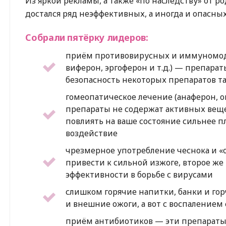
Из яркой рекламы, а также «по наследству» от р
достался ряд неэффективных, а иногда и опасны
Собрали пятёрку лидеров:
приём противовирусных и иммуномодул
виферон, эргоферон и т.д.) — препара
безопасность некоторых препаратов т
гомеопатическое лечение (анаферон, о
препараты не содержат активных вещес
повлиять на ваше состояние сильнее п
воздействие
чрезмерное употребление чеснока и «
привести к сильной изжоге, второе же
эффективности в борьбе с вирусами
слишком горячие напитки, банки и го
и внешние ожоги, а вот с воспалением 
приём антибиотиков — эти препараты 