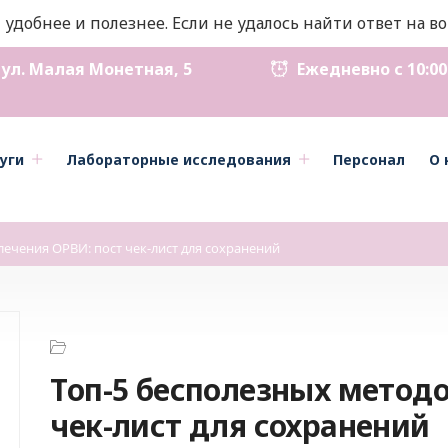
 удобнее и полезнее. Если не удалось найти ответ на 
ул. Малая Монетная, 5
Ежедневно с 10:00 д
уги
Лабораторные исследования
Персонал
О 
лечения ОРВИ: пост чек-лист для сохранений
Топ-5 бесполезных методо
чек-лист для сохранений