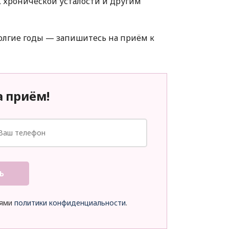
, хронической усталости и другим
олгие годы — запишитесь на приём к
а приём!
Ь
иями
политики конфиденциальности
.