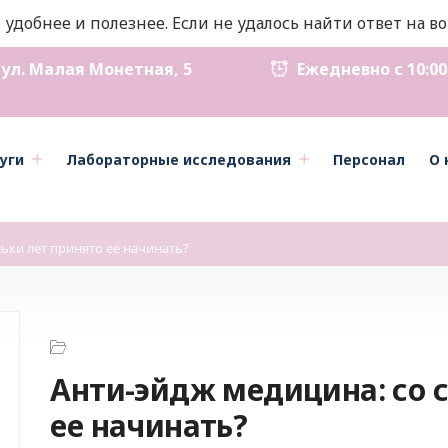
 удобнее и полезнее. Если не удалось найти ответ на 
ул. Малая Монетная, 5
Ежедневно с 10:00 д
уги
Лабораторные исследования
Персонал
О 
льки лет принято ее начинать?
Анти-эйдж медицина: со с
ее начинать?